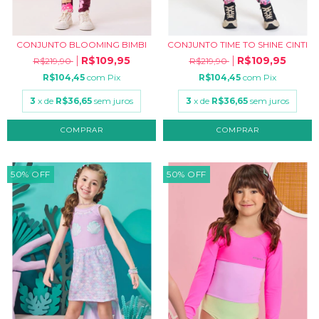
CONJUNTO BLOOMING BIMBI
CONJUNTO TIME TO SHINE CINTI
R$109,95
R$109,95
R$219,90
R$219,90
R$104,45
com
Pix
R$104,45
com
Pix
3
x de
R$36,65
sem juros
3
x de
R$36,65
sem juros
COMPRAR
COMPRAR
50
%
OFF
50
%
OFF