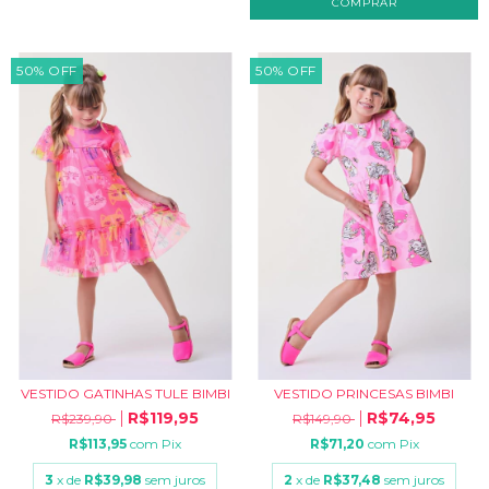
COMPRAR
50
%
OFF
50
%
OFF
VESTIDO GATINHAS TULE BIMBI
VESTIDO PRINCESAS BIMBI
R$119,95
R$74,95
R$239,90
R$149,90
R$113,95
com
Pix
R$71,20
com
Pix
3
x de
R$39,98
sem juros
2
x de
R$37,48
sem juros