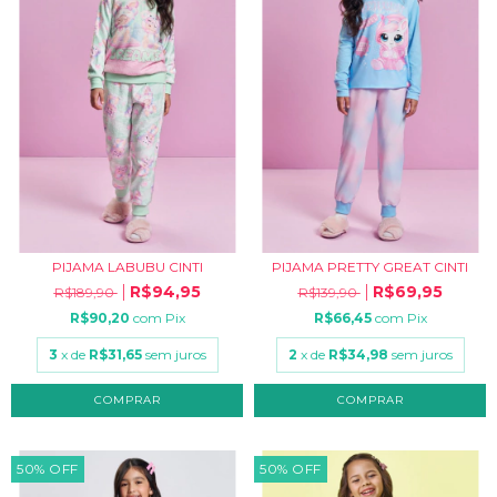
PIJAMA LABUBU CINTI
PIJAMA PRETTY GREAT CINTI
R$94,95
R$69,95
R$189,90
R$139,90
R$90,20
com
Pix
R$66,45
com
Pix
3
x de
R$31,65
sem juros
2
x de
R$34,98
sem juros
COMPRAR
COMPRAR
50
%
OFF
50
%
OFF