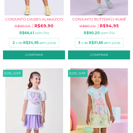
CONJUNTO DAISIES ALAKAZOO
CONJUNTO BUTTERFLY KUKIÊ
R$69,90
R$94,95
R$169,90
R$189,90
R$66,41
com
Pix
R$90,20
com
Pix
2
x de
R$34,95
sem juros
3
x de
R$31,65
sem juros
COMPRAR
COMPRAR
50
%
OFF
50
%
OFF