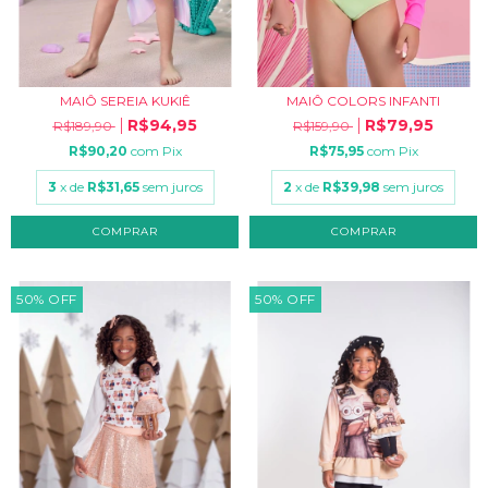
MAIÔ SEREIA KUKIÊ
MAIÔ COLORS INFANTI
R$94,95
R$79,95
R$189,90
R$159,90
R$90,20
com
Pix
R$75,95
com
Pix
3
x de
R$31,65
sem juros
2
x de
R$39,98
sem juros
COMPRAR
COMPRAR
50
%
OFF
50
%
OFF