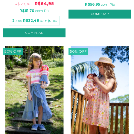
R$64,95
R$129,90
R$56,95
com
Pix
R$61,70
com
Pix
COMPRAR
2
x de
R$32,48
sem juros
COMPRAR
50
%
OFF
50
%
OFF