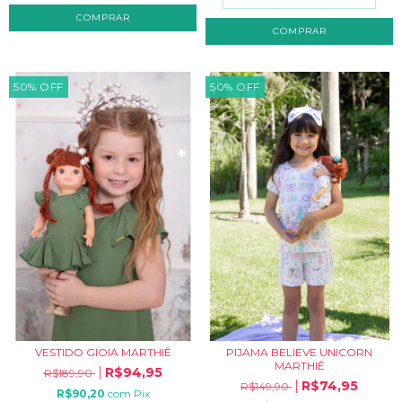
COMPRAR
COMPRAR
50
%
OFF
50
%
OFF
VESTIDO GIOIA MARTHIÊ
PIJAMA BELIEVE UNICORN
MARTHIÊ
R$94,95
R$189,90
R$74,95
R$149,90
R$90,20
com
Pix