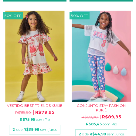
50
%
OFF
50
%
OFF
VESTIDO BEST FRIENDS KUKIÊ
CONJUNTO STAY FASHION
KUKIÊ
R$79,95
R$159,90
R$89,95
R$179,90
R$75,95
com
Pix
R$85,45
com
Pix
2
x de
R$39,98
sem juros
2
x de
R$44,98
sem juros