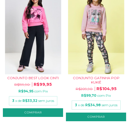
CONJUNTO BEST LOOK CINTI
CONJUNTO GATINHA POP
KUKIÊ
R$99,95
R$199,90
R$104,95
R$209,90
R$94,95
com
Pix
R$99,70
com
Pix
3
x de
R$33,32
sem juros
3
x de
R$34,98
sem juros
COMPRAR
COMPRAR