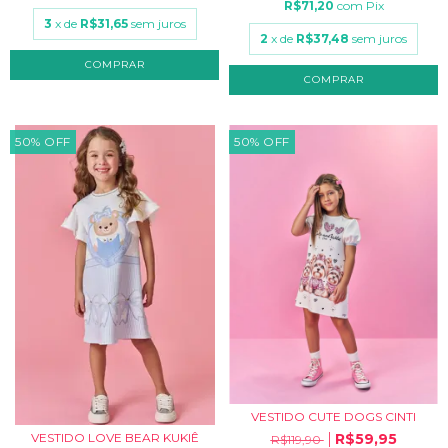
R$71,20
com
Pix
3
x de
R$31,65
sem juros
2
x de
R$37,48
sem juros
COMPRAR
COMPRAR
50
%
OFF
50
%
OFF
VESTIDO CUTE DOGS CINTI
R$59,95
VESTIDO LOVE BEAR KUKIÊ
R$119,90