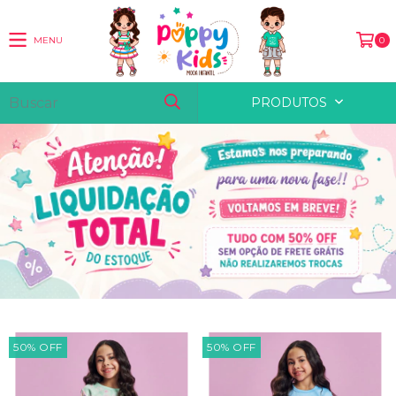
MENU
0
PRODUTOS
50
%
OFF
50
%
OFF