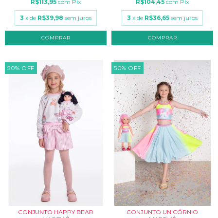
R$113,95
com
Pix
R$104,45
com
Pix
3
x de
R$39,98
sem juros
3
x de
R$36,65
sem juros
COMPRAR
COMPRAR
50
%
OFF
50
%
OFF
CONJUNTO HAPPY BEAR
CONJUNTO UNICÓRNIO