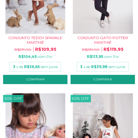
CONJUNTO TEDDY SPARKLE
CONJUNTO GATO POTTER
MARTHIÊ
MARTHIÊ
R$109,95
R$119,95
R$219,90
R$239,90
R$104,45
com
Pix
R$113,95
com
Pix
3
x de
R$36,65
sem juros
3
x de
R$39,98
sem juros
COMPRAR
COMPRAR
50
%
OFF
50
%
OFF