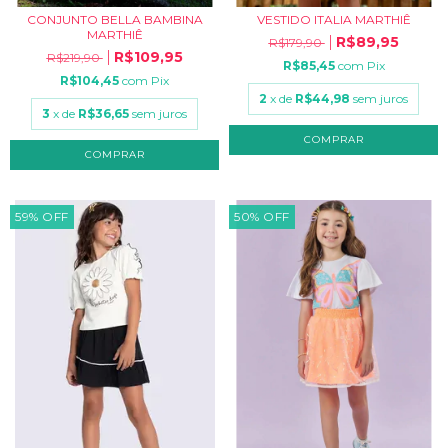
CONJUNTO BELLA BAMBINA
VESTIDO ITALIA MARTHIÊ
MARTHIÊ
R$89,95
R$179,90
R$109,95
R$219,90
R$85,45
com
Pix
R$104,45
com
Pix
2
x de
R$44,98
sem juros
3
x de
R$36,65
sem juros
COMPRAR
COMPRAR
59
%
OFF
50
%
OFF