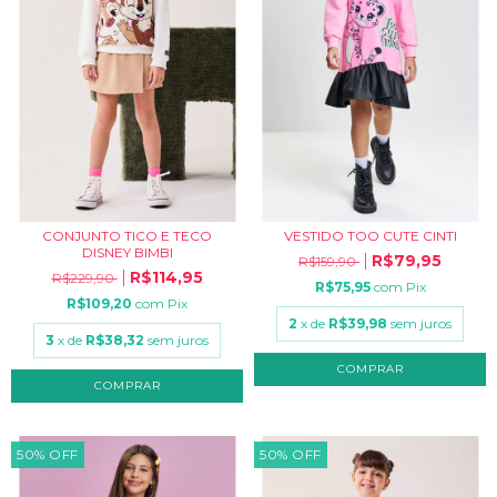
CONJUNTO TICO E TECO
VESTIDO TOO CUTE CINTI
DISNEY BIMBI
R$79,95
R$159,90
R$114,95
R$229,90
R$75,95
com
Pix
R$109,20
com
Pix
2
x de
R$39,98
sem juros
3
x de
R$38,32
sem juros
COMPRAR
COMPRAR
50
%
OFF
50
%
OFF