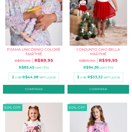
PIJAMA UNICÓRNIO COLORÊ
CONJUNTO CIAO BELLA
MARTHIÊ
MARTHIÊ
R$89,95
R$99,95
R$179,90
R$199,90
R$85,45
com
Pix
R$94,95
com
Pix
2
x de
R$44,98
sem juros
3
x de
R$33,32
sem juros
COMPRAR
COMPRAR
50
%
OFF
50
%
OFF