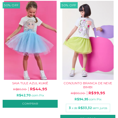
50
%
OFF
50
%
OFF
SAIA TULE AZUL KUKIÊ
CONJUNTO BRANCA DE NEVE
BIMBI
R$44,95
R$89,90
R$99,95
R$199,90
R$42,70
com
Pix
R$94,95
com
Pix
COMPRAR
3
x de
R$33,32
sem juros