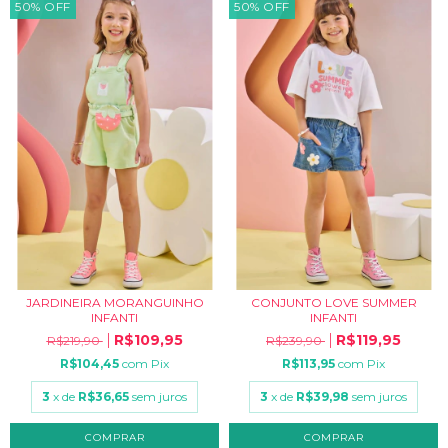
50
%
OFF
50
%
OFF
JARDINEIRA MORANGUINHO
CONJUNTO LOVE SUMMER
INFANTI
INFANTI
R$109,95
R$119,95
R$219,90
R$239,90
R$104,45
com
Pix
R$113,95
com
Pix
3
x de
R$36,65
sem juros
3
x de
R$39,98
sem juros
COMPRAR
COMPRAR