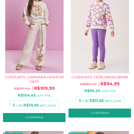
CONJUNTO CAPIVARA FASHION
CONJUNTO CEREJINHAS BIMBI
CINTI
R$94,95
R$189,90
R$109,95
R$219,90
R$90,20
com
Pix
R$104,45
com
Pix
3
x de
R$31,65
sem juros
3
x de
R$36,65
sem juros
COMPRAR
COMPRAR