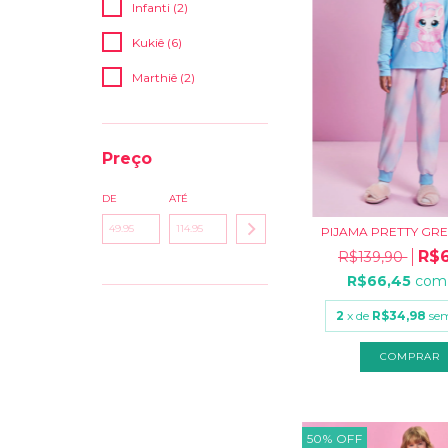
Infanti (2)
Kukiê (6)
Marthiê (2)
Preço
DE
ATÉ
PIJAMA PRETTY GRE
R$6
R$139,90
R$66,45
com
2
x de
R$34,98
sem
COMPRAR
50
%
OFF