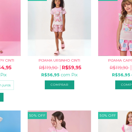
Y CINTI
PIJAMA URSINHO CINTI
PIJAMA CAPI
4,95
R$59,95
R$119,90
R$119,90
Pix
R$56,95
com
Pix
R$56,95
 juros
COMPRAR
COMP
50
%
OFF
50
%
OFF