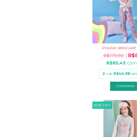
PIJAMA SKINCARE
R$8
R$179,90
R$85,45
com
2
x de
R$44,98
sem
COMPRAR
50
%
OFF