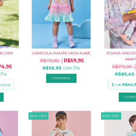
NICORN
CAMISOLA MAMÃE URSA KUKIÊ
PIJAMA UNICÓ
MART
R$59,95
R$119,90
4,95
R$179,90
R$56,95
com
Pix
Pix
R$85,45
COMPRAR
 juros
2
x de
R$44,
COMP
50
%
OFF
50
%
OFF