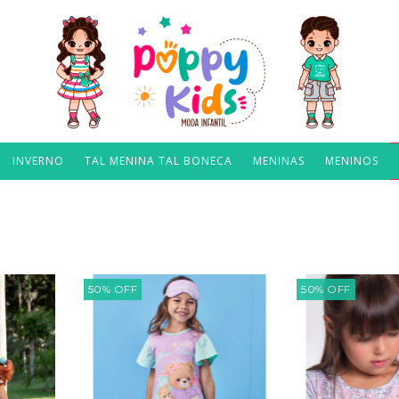
INVERNO
TAL MENINA TAL BONECA
MENINAS
MENINOS
50
%
OFF
50
%
OFF