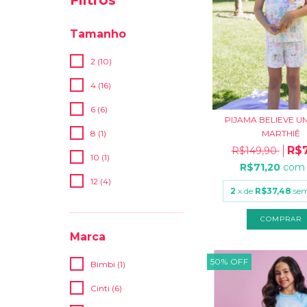
Tamanho
2 (10)
4 (16)
6 (6)
PIJAMA BELIEVE U
8 (1)
MARTHIÊ
R$7
R$149,90
10 (1)
R$71,20
com
12 (4)
2
x de
R$37,48
sem
COMPRAR
Marca
50
%
OFF
Bimbi (1)
Cinti (6)