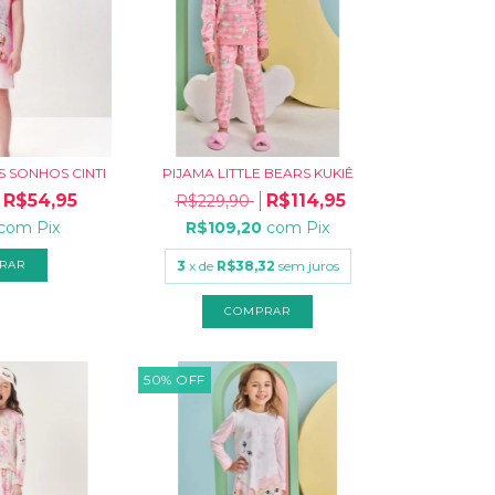
 SONHOS CINTI
PIJAMA LITTLE BEARS KUKIÊ
R$54,95
R$114,95
R$229,90
com
Pix
R$109,20
com
Pix
RAR
3
x de
R$38,32
sem juros
COMPRAR
50
%
OFF