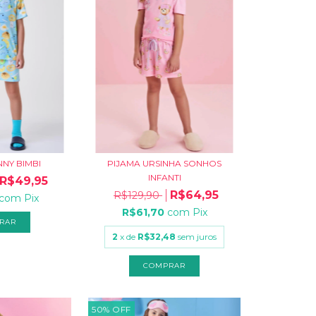
NNY BIMBI
PIJAMA URSINHA SONHOS
INFANTI
R$49,95
R$64,95
R$129,90
com
Pix
R$61,70
com
Pix
RAR
2
x de
R$32,48
sem juros
COMPRAR
50
%
OFF