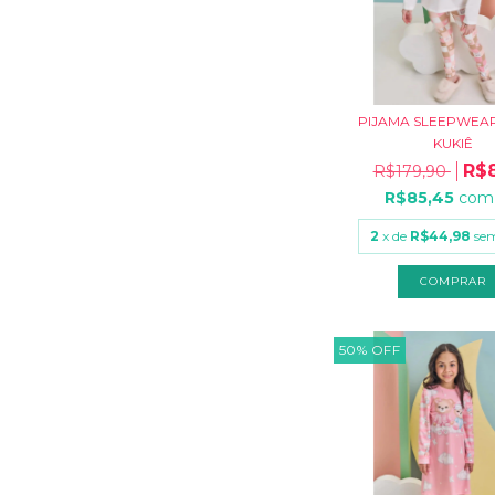
PIJAMA SLEEPWEA
KUKIÊ
R$8
R$179,90
R$85,45
com
2
x de
R$44,98
sem
COMPRAR
50
%
OFF