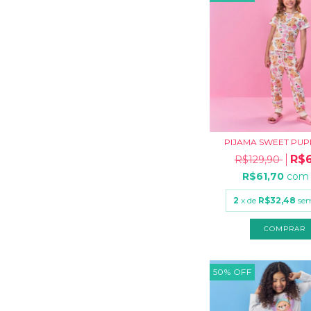
PIJAMA SWEET PUPP
R$6
R$129,90
R$61,70
com
2
x de
R$32,48
sem
COMPRAR
50
%
OFF