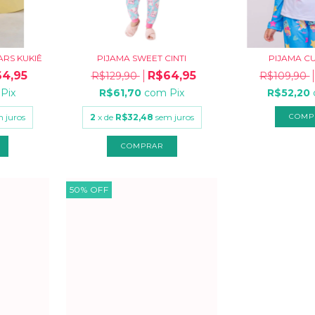
RS KUKIÊ
PIJAMA SWEET CINTI
PIJAMA C
4,95
R$64,95
R$129,90
R$109,90
Pix
R$61,70
com
Pix
R$52,20
 juros
2
x de
R$32,48
sem juros
COMP
COMPRAR
50
%
OFF