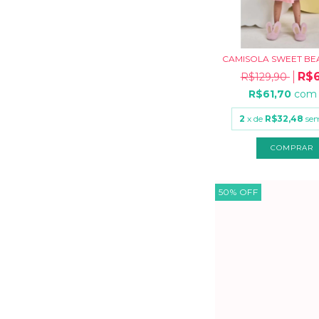
CAMISOLA SWEET BEA
R$6
R$129,90
R$61,70
com
2
x de
R$32,48
sem
COMPRAR
50
%
OFF