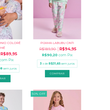
RNIO COLORÊ
PIJAMA LABUBU CINTI
HIÊ
R$94,95
R$189,90
R$89,95
R$90,20
com
Pix
com
Pix
3
x de
R$31,65
sem juros
98
sem juros
COMPRAR
RAR
50
%
OFF