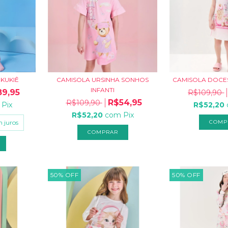
 KUKIÊ
CAMISOLA URSINHA SONHOS
CAMISOLA DOCES
INFANTI
9,95
R$109,90
R$54,95
R$109,90
Pix
R$52,20
R$52,20
com
Pix
 juros
COMP
COMPRAR
50
%
OFF
50
%
OFF