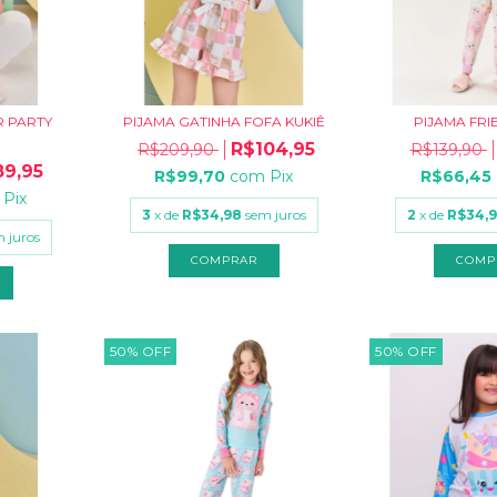
R PARTY
PIJAMA GATINHA FOFA KUKIÊ
PIJAMA FRI
R$104,95
R$209,90
R$139,90
9,95
R$99,70
com
Pix
R$66,45
Pix
3
x de
R$34,98
sem juros
2
x de
R$34,
 juros
COMPRAR
COMP
50
%
OFF
50
%
OFF