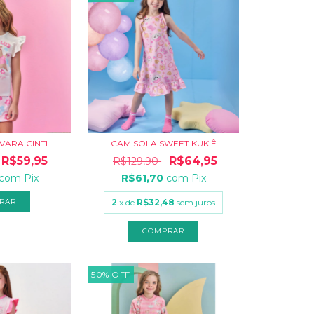
VARA CINTI
CAMISOLA SWEET KUKIÊ
R$59,95
R$64,95
R$129,90
com
Pix
R$61,70
com
Pix
RAR
2
x de
R$32,48
sem juros
COMPRAR
50
%
OFF