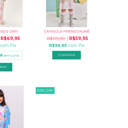
ENDS CINTI
CAMISOLA FRIENDS KUKIÊ
R$69,95
R$59,95
R$119,90
com
Pix
R$56,95
com
Pix
98
sem juros
COMPRAR
RAR
50
%
OFF