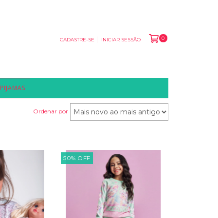
0
CADASTRE-SE
INICIAR SESSÃO
PIJAMAS
Ordenar por
50
%
OFF