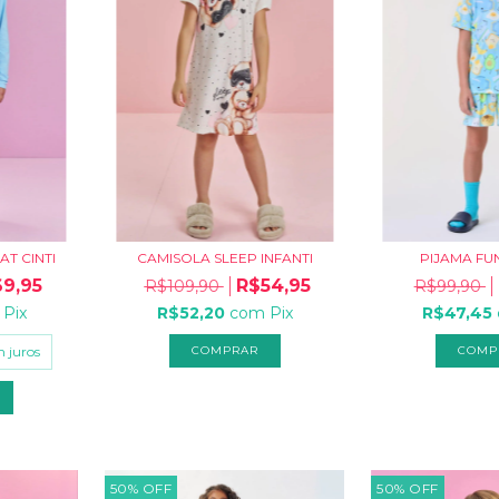
AT CINTI
CAMISOLA SLEEP INFANTI
PIJAMA FU
9,95
R$54,95
R$109,90
R$99,90
Pix
R$52,20
com
Pix
R$47,45
 juros
COMPRAR
COMP
50
%
OFF
50
%
OFF