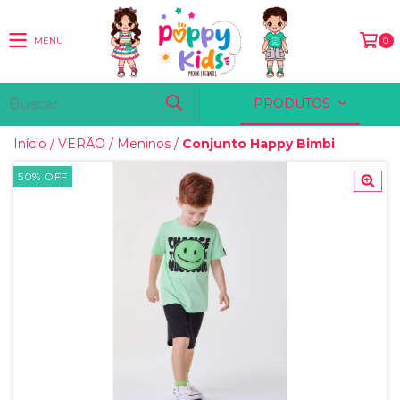
MENU
0
PRODUTOS
Início
/
VERÃO
/
Meninos
/
Conjunto Happy Bimbi
50
%
OFF