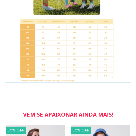
VEM SE APAIXONAR AINDA MAIS!
50
%
OFF
50
%
OFF