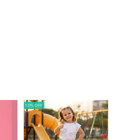
50
%
OFF
50
%
OFF