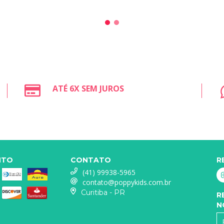
ATÉ 6X SEM JUROS
NTO
CONTATO
R
(41) 99938-5965
contato@poppykids.com.br
Curitiba - PR
R
N