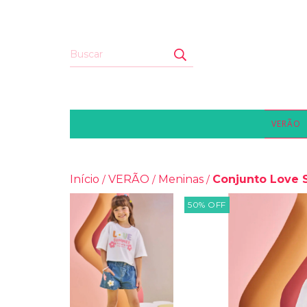
VERÃO
Início
VERÃO
Meninas
Conjunto Love 
/
/
/
50
%
OFF