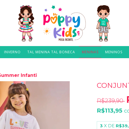
INVERNO
TAL MENINA TAL BONECA
MENINAS
MENINOS
Summer Infanti
CONJUNT
R$239,90
R$113,95
c
3
X DE
R$39