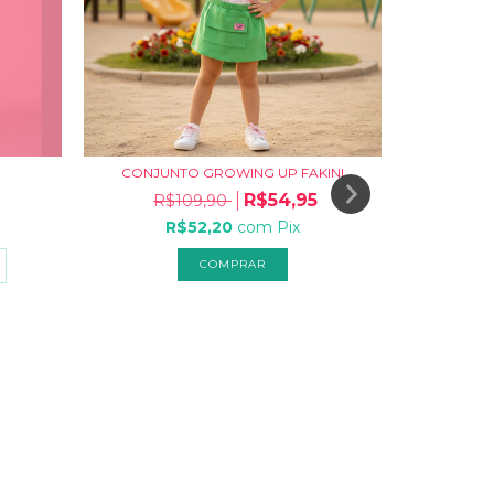
CONJUNTO GROWING UP FAKINI
R$54,95
R$109,90
R$52,20
com
Pix
COMPRAR
VE
R