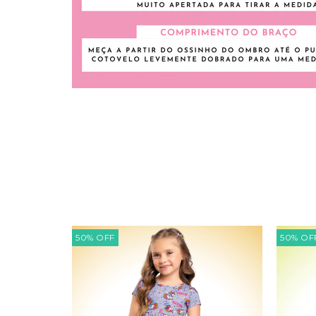
50
%
OFF
50
%
OF