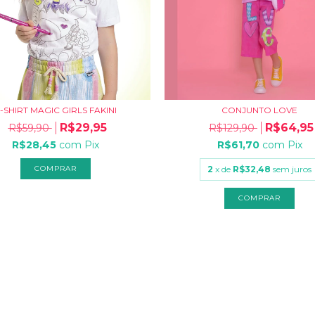
-SHIRT MAGIC GIRLS FAKINI
CONJUNTO LOVE
R$29,95
R$64,95
R$59,90
R$129,90
R$28,45
com
Pix
R$61,70
com
Pix
COMPRAR
2
x de
R$32,48
sem juros
COMPRAR