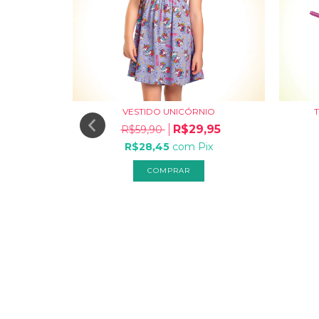
VESTIDO UNICÓRNIO
T
R$29,95
R$59,90
R$28,45
com
Pix
COMPRAR
AKINI
,95
ix
uros