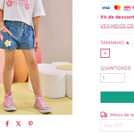
5% de descon
VER MEIOS D
TAMANHO:
4
4
QUANTIDADE
Entregas para o
Meios de e