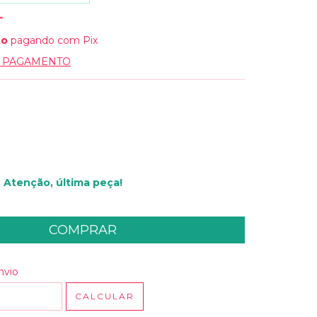
to
pagando com Pix
E PAGAMENTO
Atenção, última peça!
 CEP:
ALTERAR CEP
nvio
CALCULAR