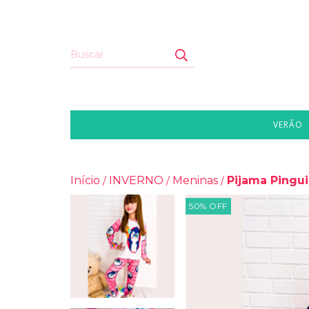
VERÃO
Início
INVERNO
Meninas
Pijama Pingu
/
/
/
50
%
OFF