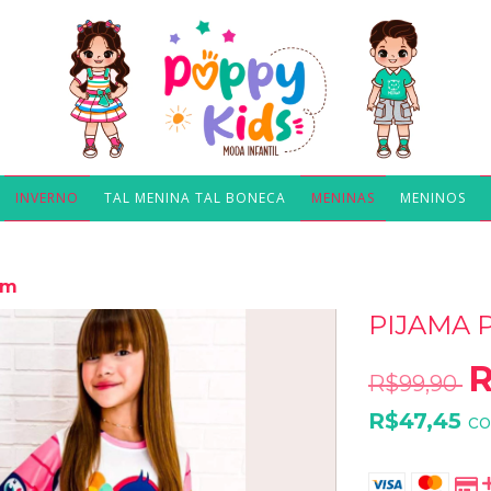
INVERNO
TAL MENINA TAL BONECA
MENINAS
MENINOS
im
PIJAMA 
R
R$99,90
R$47,45
c