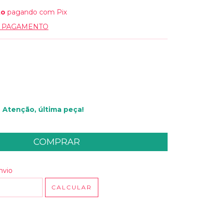
to
pagando com Pix
E PAGAMENTO
Atenção, última peça!
 CEP:
ALTERAR CEP
nvio
CALCULAR