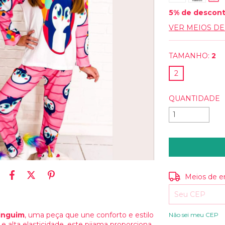
5% de descon
VER MEIOS D
TAMANHO:
2
2
QUANTIDADE
Entregas para o
Meios de e
inguim
, uma peça que une conforto e estilo
Não sei meu CEP
 alta elasticidade, este pijama proporciona