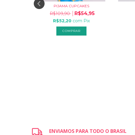
PIJAMA CUPCAKES
R$54,95
R$109,90
R$52,20
com
Pix
COMPRAR
OS
,90
x
ENVIAMOS PARA TODO O BRASIL