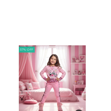
57
%
OFF
50
%
OFF