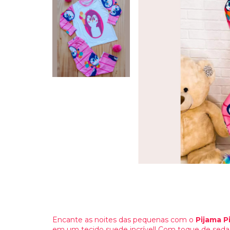
Encante as noites das pequenas com o
Pijama P
em um tecido suede incrível! Com toque de seda e