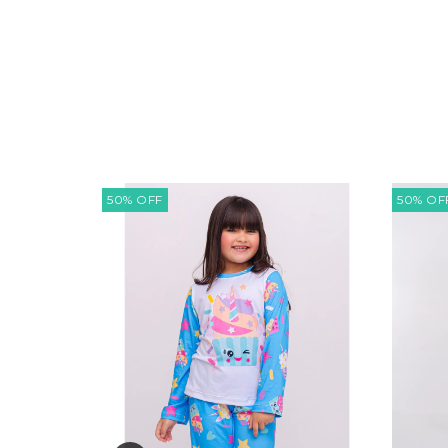
50
%
OFF
50
%
OF