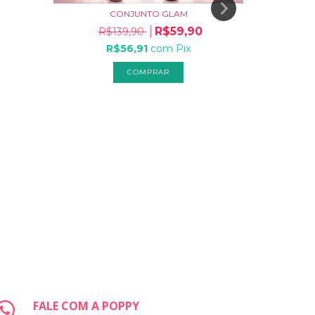
CONJUNTO GLAM
VES
R$59,90
R$139,90
R$
R$56,91
com
Pix
COMPRAR
2
x
FALE COM A POPPY