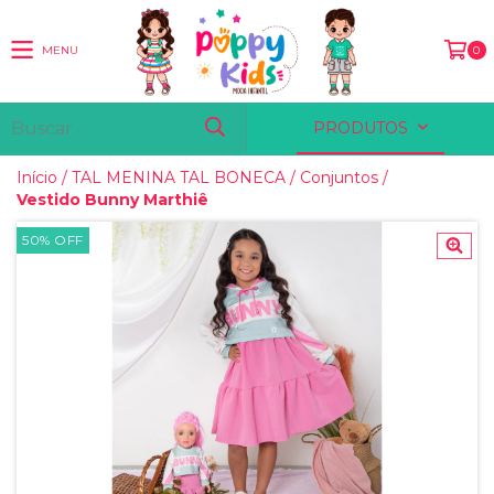
MENU
0
PRODUTOS
Início
/
TAL MENINA TAL BONECA
/
Conjuntos
/
Vestido Bunny Marthiê
50
%
OFF