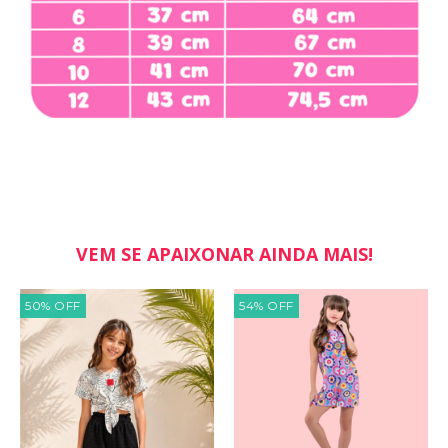
VEM SE APAIXONAR AINDA MAIS!
50
%
OFF
54
%
OFF