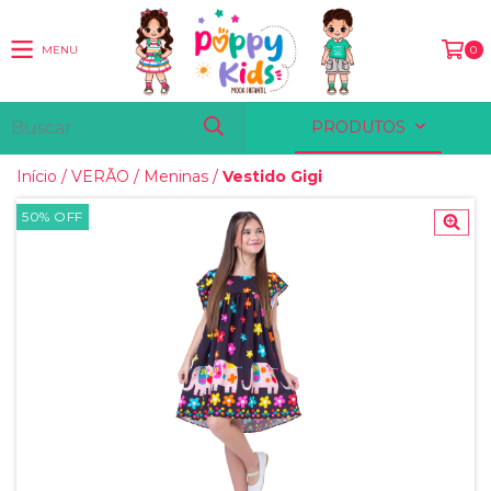
MENU
0
PRODUTOS
Início
/
VERÃO
/
Meninas
/
Vestido Gigi
50
%
OFF