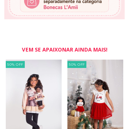
VEM SE APAIXONAR AINDA MAIS!
50
%
OFF
50
%
OFF