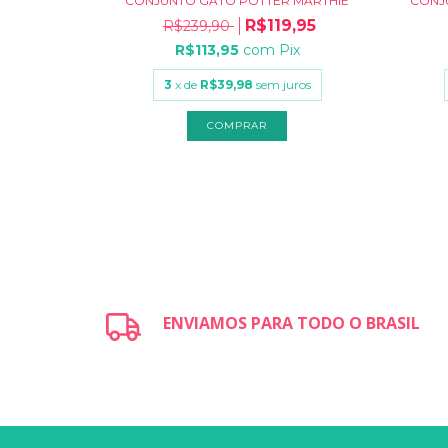
MARTHIÊ
CONJUNTO GATO POTTER MARTHIÊ
CONJ
,95
R$119,95
R$239,90
ix
R$113,95
com
Pix
uros
3
x de
R$39,98
sem juros
COMPRAR
ENVIAMOS PARA TODO O BRASIL