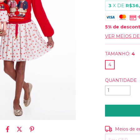
3
X DE
R$36
5% de descon
VER MEIOS D
TAMANHO:
4
4
QUANTIDADE
Entregas para o
Meios de e