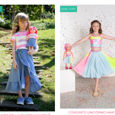
F
50
%
OFF
CONJUNTO UNICÓRNIO MAR