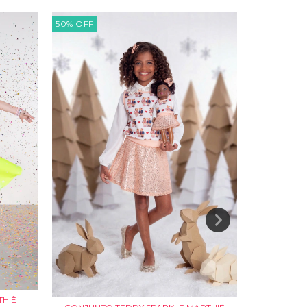
50
%
OFF
50
%
OFF
THIÊ