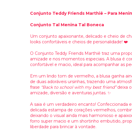
Conjunto Teddy Friends Marthiê – Para Meni
Conjunto Tal Menina Tal Boneca
Um conjunto apaixonante, delicado e cheio de c
looks confortáveis e cheios de personalidade! ❤️
O Conjunto Teddy Friends Marthiê traz uma propos
amizade e nos momentos especiais. A blusa é co
confortável e macio, ideal para acompanhar as 
Em um lindo tom de vermelho, a blusa ganha ain
de duas adoráveis ursinhas, trazendo uma atmosf
frase
“Back to school with my best friend”
deixa o
amizade, diversão e aventuras juntas. ✨
A saia é um verdadeiro encanto! Confeccionada e
delicada estampa de corações vermelhos, combi
deixando o visual ainda mais harmonioso e apaix
forro super macio e um shortinho embutido, prop
liberdade para brincar à vontade.