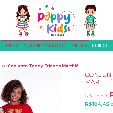
INVERNO
TAL MENINA TAL BONECA
MENINAS
MENINOS
os
Conjunto Teddy Friends Marthiê
/
CONJUNT
MARTHI
R$219,90
R$104,45