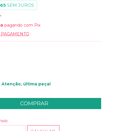
,65
SEM JUROS
to
pagando com Pix
E PAGAMENTO
Atenção, última peça!
 CEP:
ALTERAR CEP
nvio
CALCULAR