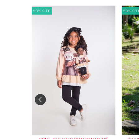
50
%
OFF
50
%
OF