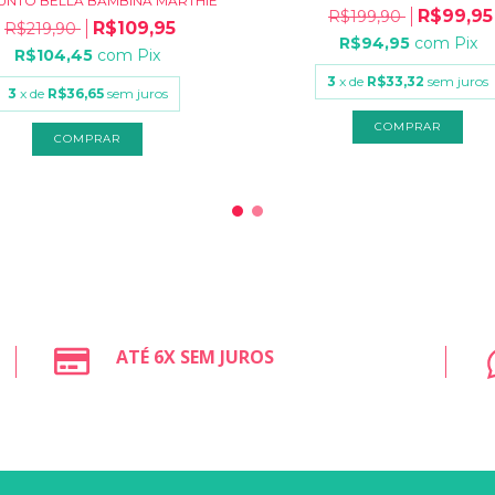
UNTO BELLA BAMBINA MARTHIÊ
R$99,95
R$199,90
R$109,95
R$219,90
R$94,95
com
Pix
R$104,45
com
Pix
3
x de
R$33,32
sem juros
3
x de
R$36,65
sem juros
COMPRAR
COMPRAR
ATÉ 6X SEM JUROS