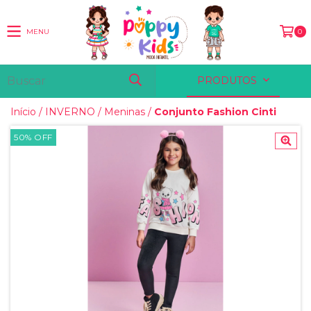
MENU
0
PRODUTOS
Início
/
INVERNO
/
Meninas
/
Conjunto Fashion Cinti
50
%
OFF