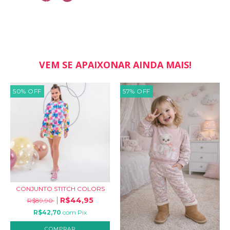
VEM SE APAIXONAR AINDA MAIS!
50
%
OFF
57
%
OFF
CONJUNTO STITCH COLORS
R$44,95
R$89,90
R$42,70
com
Pix
COMPRAR