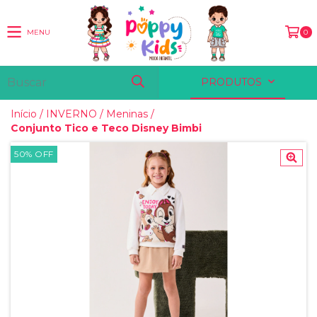
MENU
0
PRODUTOS
Início
/
INVERNO
/
Meninas
/
Conjunto Tico e Teco Disney Bimbi
50
%
OFF