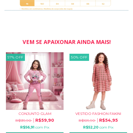
VEM SE APAIXONAR AINDA MAIS!
57
%
OFF
50
%
OFF
CONJUNTO GLAM
VESTIDO FASHION FAKINI
R$59,90
R$54,95
R$139,90
R$109,90
R$56,91
com
Pix
R$52,20
com
Pix