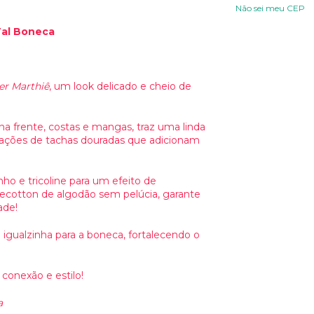
Não sei meu CEP
Tal Boneca
er Marthiê
, um look delicado e cheio de
 frente, costas e mangas, traz uma linda
icações de tachas douradas que adicionam
o e tricoline para um efeito de
olecotton de algodão sem pelúcia, garante
ade!
gualzinha para a boneca, fortalecendo o
onexão e estilo!
a