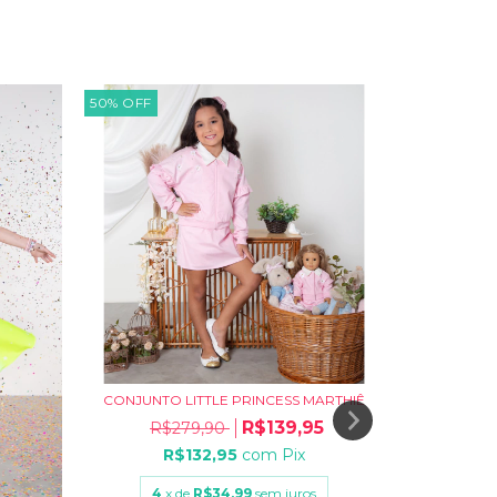
50
%
OFF
50
%
OFF
CONJUNTO LITTLE PRINCESS MARTHIÊ
R$139,95
R$279,90
R$132,95
com
Pix
4
x de
R$34,99
sem juros