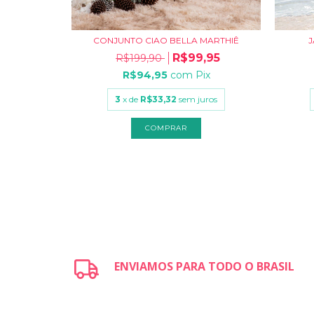
MARTHIÊ
CONJUNTO CIAO BELLA MARTHIÊ
J
,95
R$99,95
R$199,90
ix
R$94,95
com
Pix
uros
3
x de
R$33,32
sem juros
COMPRAR
ENVIAMOS PARA TODO O BRASIL