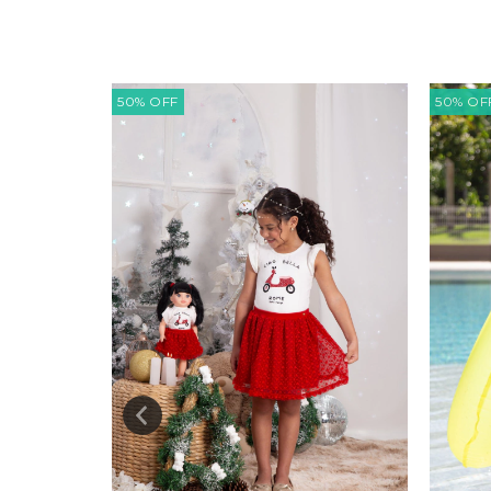
50
%
OFF
50
%
OF