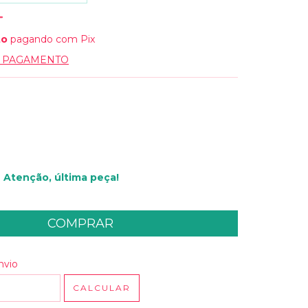
to
pagando com Pix
E PAGAMENTO
Atenção, última peça!
 CEP:
ALTERAR CEP
nvio
CALCULAR