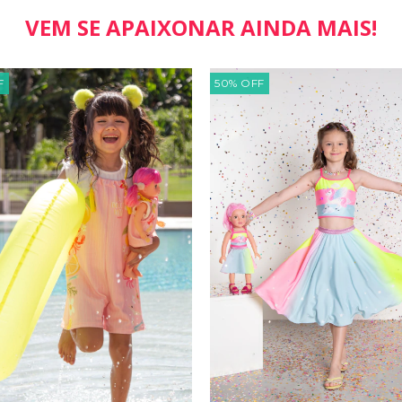
VEM SE APAIXONAR AINDA MAIS!
F
50
%
OFF