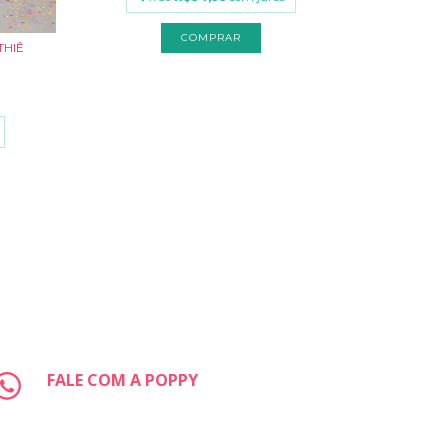
COMPRAR
THIÊ
CONJUNTO
R$
R
3
x
FALE COM A POPPY