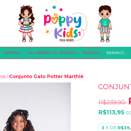
INVERNO
TAL MENINA TAL BONECA
MENINAS
MENINOS
os
Conjunto Gato Potter Marthiê
/
CONJUN
R$239,90
R$113,95
c
3
X DE
R$39