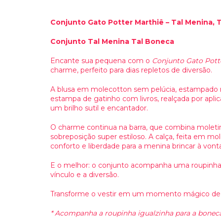
Conjunto Gato Potter Marthiê – Tal Menina, 
Conjunto Tal Menina Tal Boneca
Encante sua pequena com o
Conjunto Gato Pott
charme, perfeito para dias repletos de diversão.
A blusa em molecotton sem pelúcia, estampado na
estampa de gatinho com livros, realçada por apl
um brilho sutil e encantador.
O charme continua na barra, que combina moletinh
sobreposição super estiloso. A calça, feita em m
conforto e liberdade para a menina brincar à vont
E o melhor: o conjunto acompanha uma roupinha i
vínculo e a diversão.
Transforme o vestir em um momento mágico de c
* Acompanha a roupinha igualzinha para a bonec