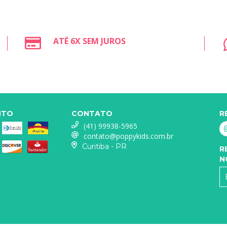
ATÉ 6X SEM JUROS
NTO
CONTATO
R
(41) 99938-5965
contato@poppykids.com.br
Curitiba - PR
R
N