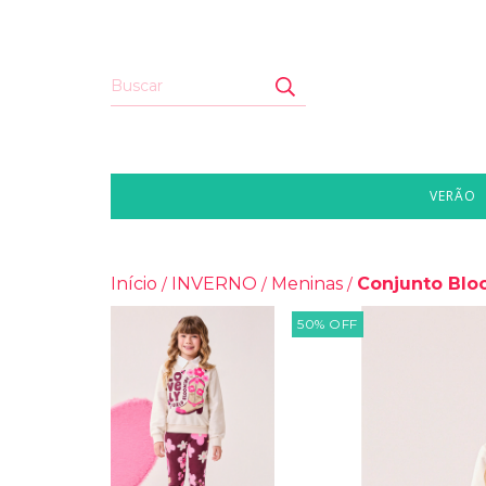
VERÃO
Início
INVERNO
Meninas
Conjunto Blo
/
/
/
50
%
OFF