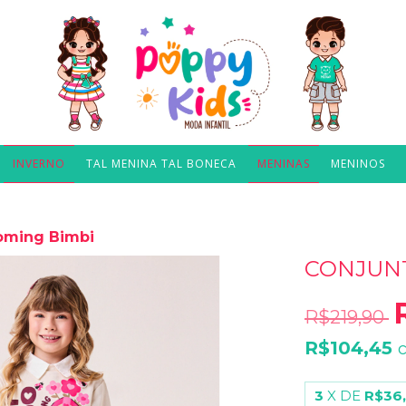
INVERNO
TAL MENINA TAL BONECA
MENINAS
MENINOS
oming Bimbi
CONJUN
R$219,90
R$104,45
3
X DE
R$36