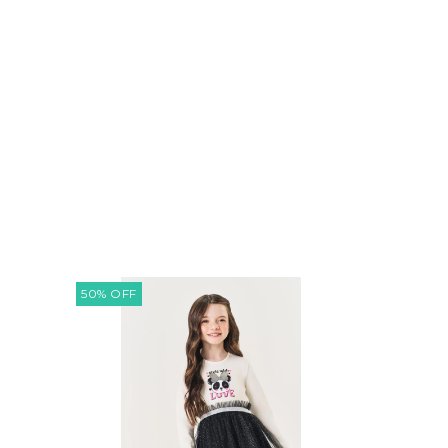
50
%
OFF
57
%
OFF