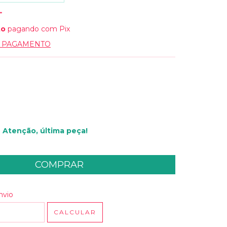
to
pagando com Pix
E PAGAMENTO
Atenção, última peça!
 CEP:
ALTERAR CEP
nvio
CALCULAR