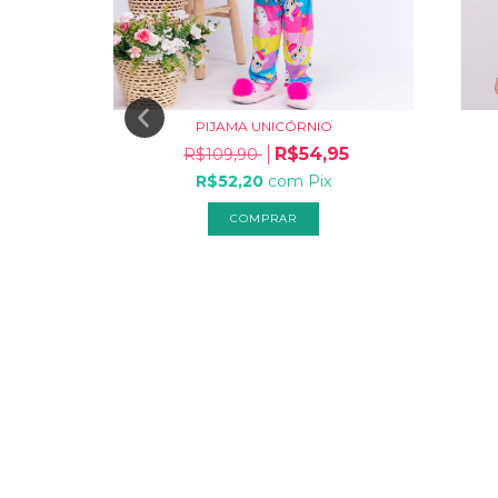
AKINI
PIJAMA UNICÓRNIO
,95
R$54,95
R$109,90
ix
R$52,20
com
Pix
COMPRAR