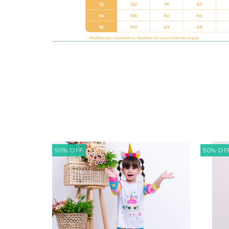
50
%
OFF
50
%
OF