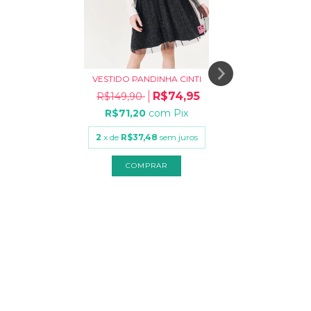
VESTIDO PANDINHA CINTI
R$74,95
R$149,90
R$
R$71,20
com
Pix
2
x de
R$37,48
sem juros
COMPRAR